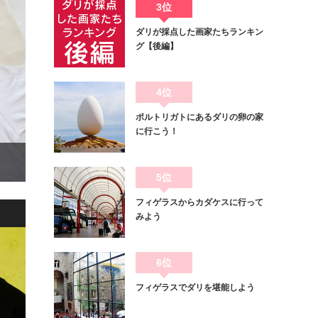
3位
ダリが採点した画家たちランキン
グ【後編】
4位
ポルトリガトにあるダリの卵の家
に行こう！
5位
フィゲラスからカダケスに行って
みよう
6位
フィゲラスでダリを堪能しよう