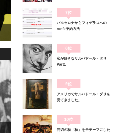
7位
バルセロナからフィゲラスへの
renfe予約方法
8位
私が好きなサルバドール・ダリ
Part1
9位
アメリカでサルバドール・ダリを
見てきました。
10位
芸術の秋「秋」をモチーフにした