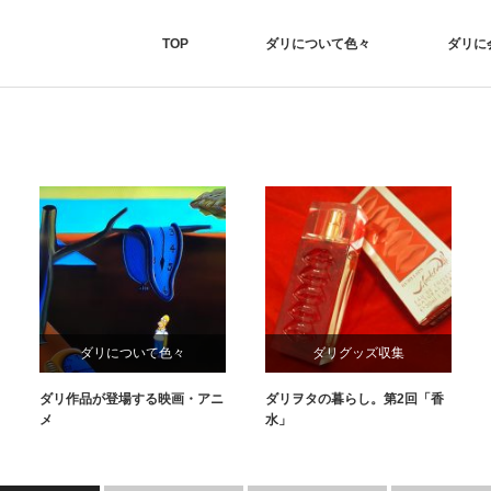
TOP
ダリについて色々
ダリに
ダリについて色々
ダリグッズ収集
ダリ作品が登場する映画・アニ
ダリヲタの暮らし。第2回「香
ダリの作品
メ
水」
ダリグッズ収集