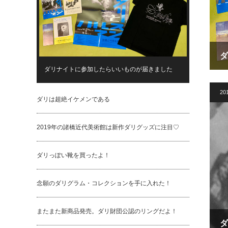
ダ
ダリナイトに参加したらいいものが届きました
201
ダリは超絶イケメンである
2019年の諸橋近代美術館は新作ダリグッズに注目♡
ダリっぽい靴を買ったよ！
念願のダリグラム・コレクションを手に入れた！
またまた新商品発売。ダリ財団公認のリングだよ！
ダ