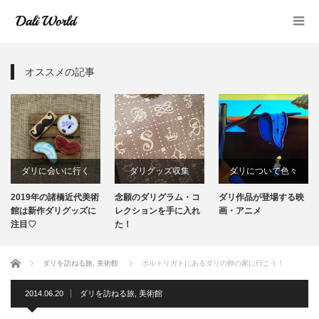
オススメの記事
ダリに会いに行く
ダリグッズ収集
ダリについて色々
2019年の諸橋近代美術
念願のダリグラム・コ
ダリ作品が登場する映
ダリグッズ収集
ダリの作品
館は新作ダリグッズに
レクションを手に入れ
画・アニメ
注目♡
た！
美術館
ダリグッズ収集
ホーム
ダリを訪ねる旅
,
美術館
ポルトリガトにあるダリの卵の家に行こう！
2014.06.20
ダリを訪ねる旅
,
美術館