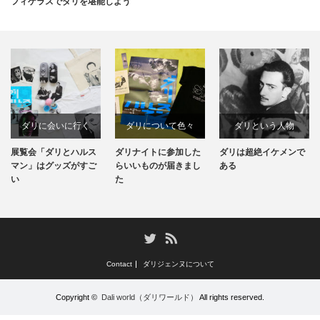
フィゲラスでダリを堪能しよう
ダリに会いに行く
ダリについて色々
ダリという人物
展覧会「ダリとハルス
ダリナイトに参加した
ダリは超絶イケメンで
ダリグッズ収集
ダリについて思うこと
マン」はグッズがすご
らいいものが届きまし
ある
い
た
美術館
ダリについて色々
RSS
Twitter
Contact
ダリジェンヌについて
Copyright ©
Dali world（ダリワールド）
All rights reserved.