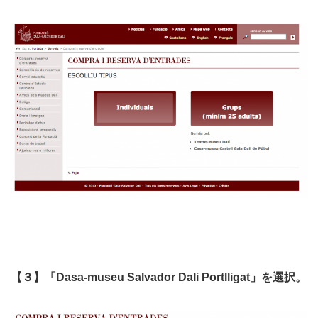
【３】「Dasa-museu Salvador Dali Portlligat」を選択。