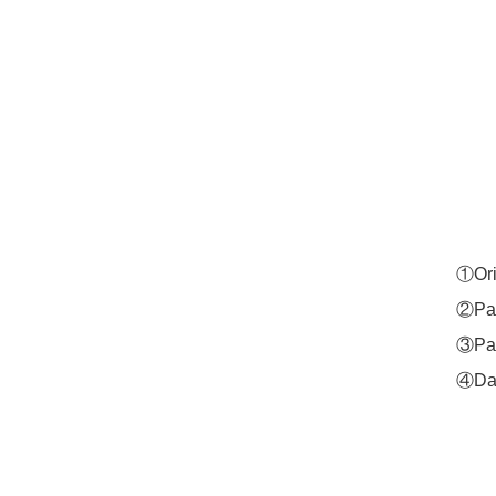
①Or
②Pa
③Pa
④D