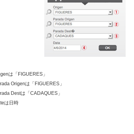
igenは「FIGUERES」
rada Origenは「FIGUERES」
rada Destは「CADAQUES」
ateは日時