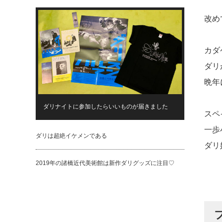
改め
カダ
ダリ
晩年
ダリナイトに参加したらいいものが届きました
スペ
一歩
ダリは超絶イケメンである
ダリ
2019年の諸橋近代美術館は新作ダリグッズに注目♡