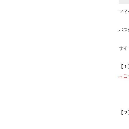
フィ
バス
サイ
【１
→こ
【２】