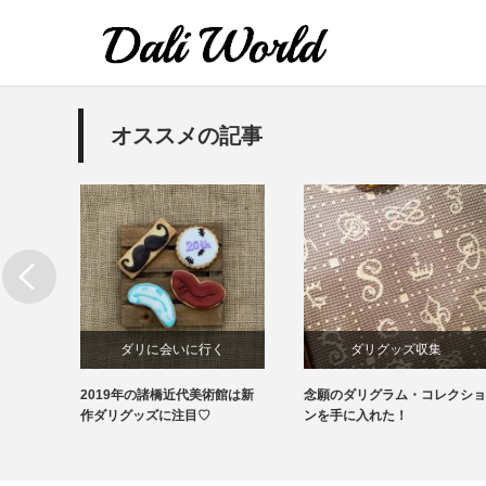
オススメの記事
ダリに会いに行く
ダリグッズ収集
デジタ
2019年の諸橋近代美術館は新
念願のダリグラム・コレクショ
ダリグッズ収集
作ダリグッズに注目♡
ンを手に入れた！
美術館