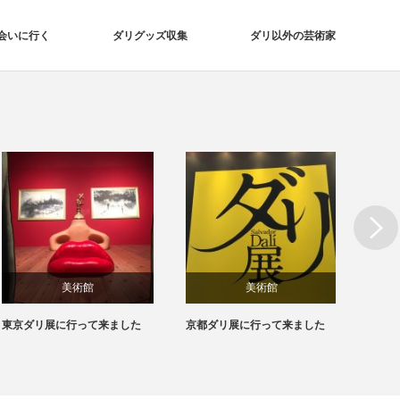
会いに行く
ダリグッズ収集
ダリ以外の芸術家
Next
美術館
美術館
東京ダリ展に行って来ました
京都ダリ展に行って来ました
芸術の
た絵画