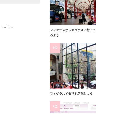
しょう。
フィゲラスからカダケスに行って
みよう
6位
フィゲラスでダリを堪能しよう
7位