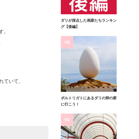
ダリが採点した画家たちランキン
グ【後編】
す。
、
4位
、
れていて、
ポルトリガトにあるダリの卵の家
に行こう！
5位