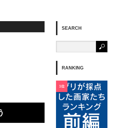
SEARCH
RANKING
1位
う