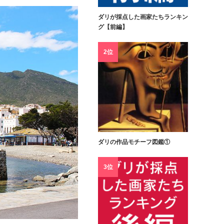
ダリが採点した画家たちランキン
グ【前編】
2位
ダリの作品モチーフ図鑑①
3位