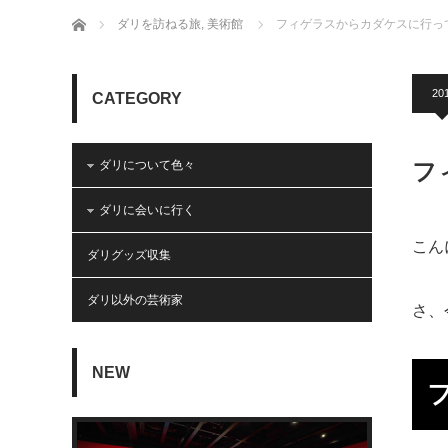
ホーム
ダリを訪ねる旅
,
美術館
フィゲラスからカダケスに行っ
201
CATEGORY
ダリについて色々
フ
ダリに会いに行く
こん
ダリグッズ収集
ダリ以外の芸術家
さ、
NEW