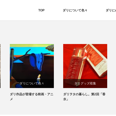
TOP
ダリについて色々
ダリに
ダリについて色々
ダリグッズ収集
ダリ作品が登場する映画・アニ
ダリヲタの暮らし。第2回「香
ダリの作品
メ
水」
ダリグッズ収集