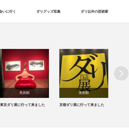
会いに行く
ダリグッズ収集
ダリ以外の芸術家
Next
美術館
美術館
東京ダリ展に行って来ました
京都ダリ展に行って来ました
芸術の
た絵画