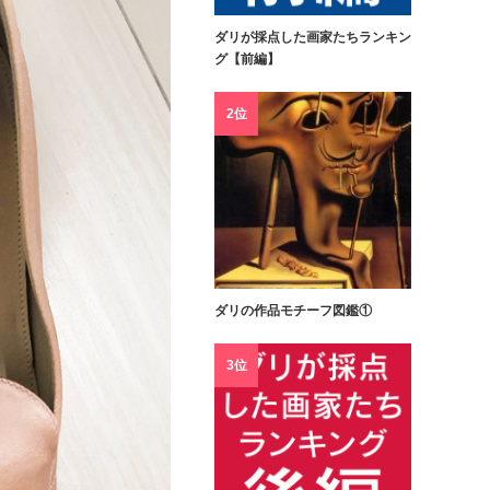
ダリが採点した画家たちランキン
グ【前編】
2位
ダリの作品モチーフ図鑑①
3位