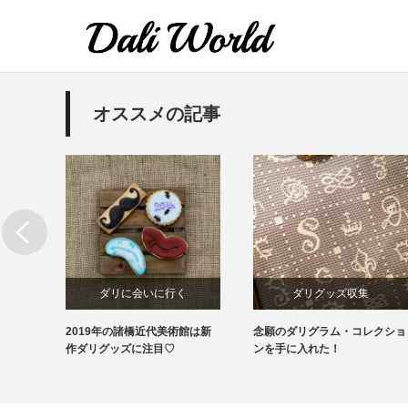
オススメの記事
ダリに会いに行く
ダリグッズ収集
デジタ
2019年の諸橋近代美術館は新
念願のダリグラム・コレクショ
ダリグッズ収集
作ダリグッズに注目♡
ンを手に入れた！
美術館