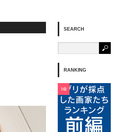
SEARCH
RANKING
1位