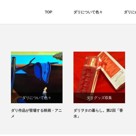
TOP
ダリについて色々
ダリに
ダリについて色々
ダリグッズ収集
ダリ作品が登場する映画・アニ
ダリヲタの暮らし。第2回「香
ダリの作品
メ
水」
ダリグッズ収集