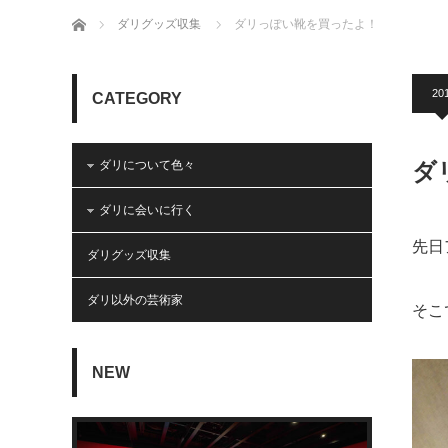
ホーム
ダリグッズ収集
ダリっぽい靴を買ったよ！
20
CATEGORY
ダリについて色々
ダ
ダリに会いに行く
先日
ダリグッズ収集
ダリ以外の芸術家
そこ
NEW