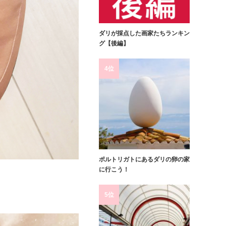
ダリが採点した画家たちランキン
グ【後編】
4位
ポルトリガトにあるダリの卵の家
に行こう！
5位