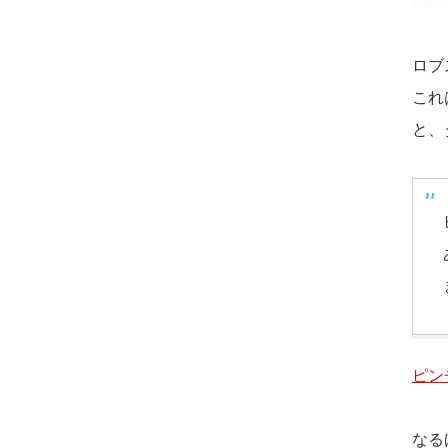
ロブ
これ
と、
ピン
なる