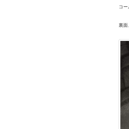
コー
裏面