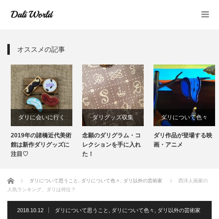
オススメの記事
ダリに会いに行く
ダリグッズ収集
ダリについて色々
2019年の諸橋近代美術
念願のダリグラム・コ
ダリ作品が登場する映
ダリグッズ収集
ダリの作品
館は新作ダリグッズに
レクションを手に入れ
画・アニメ
注目♡
た！
美術館
ダリグッズ収集
ホーム
ダリについて思うこと
,
ダリについて色々
,
ダリ以外の芸術家
西洋人画家の
人気ランキング、ダリは何位？
2018.10.12
ダリについて思うこと
,
ダリについて色々
,
ダリ以外の芸術家