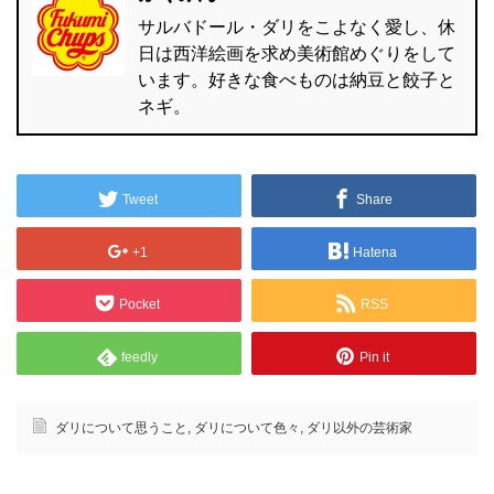
サルバドール・ダリをこよなく愛し、休
日は西洋絵画を求め美術館めぐりをして
います。好きな食べものは納豆と餃子と
ネギ。
Tweet
Share
+1
Hatena
Pocket
RSS
feedly
Pin it
ダリについて思うこと
,
ダリについて色々
,
ダリ以外の芸術家